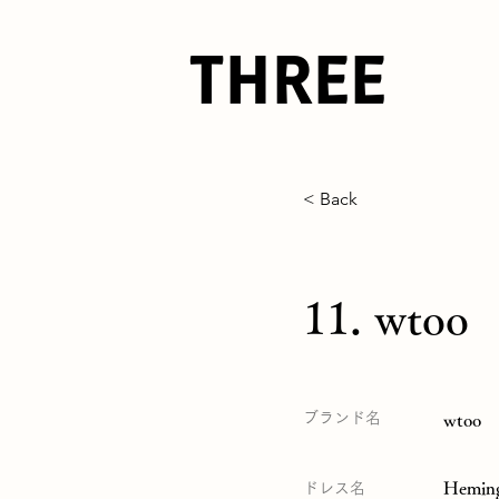
THREE
< Back
11. wtoo
ブランド名
wtoo
Hemin
ドレス名