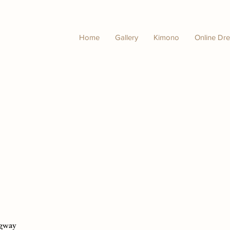
Home
Gallery
Kimono
Online Dre
gway