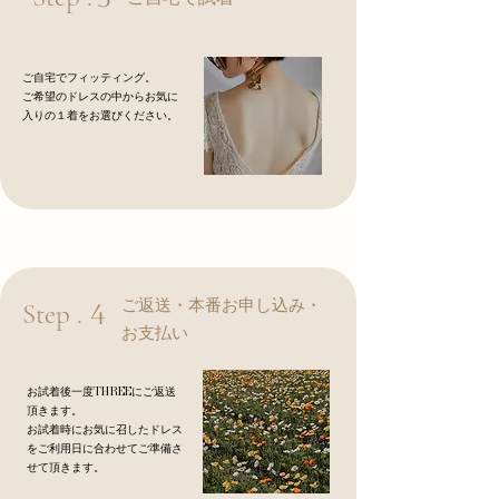
ご自宅でフィッティング。
​ご希望のドレスの中からお気に
入りの１着をお選びください。
ご返送・本番お申し込み・
Step .
4
お支払い
お試着後一度THREEにご返送
頂きます。
お試着時にお気に召したドレス
をご利用日に合わせてご準備さ
せて頂きます。